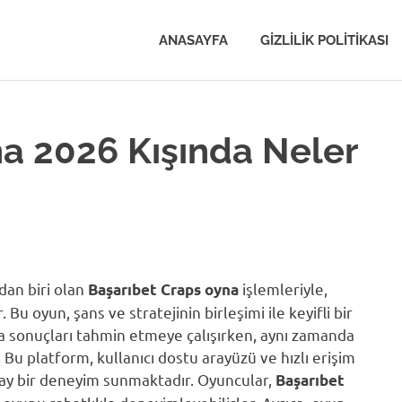
ANASAYFA
GIZLILIK POLITIKASI
a 2026 Kışında Neler
dan biri olan
işlemleriyle,
Başarıbet Craps oyna
Bu oyun, şans ve stratejinin birleşimi ile keyifli bir
la sonuçları tahmin etmeye çalışırken, aynı zamanda
 Bu platform, kullanıcı dostu arayüzü ve hızlı erişim
olay bir deneyim sunmaktadır. Oyuncular,
Başarıbet