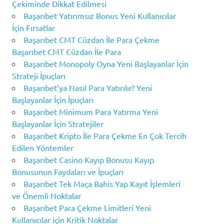
Çekiminde Dikkat Edilmesi
Başarıbet Yatırımsız Bonus Yeni Kullanıcılar
İçin Fırsatlar
Başarıbet CMT Cüzdan İle Para Çekme
Başarıbet CMT Cüzdan İle Para
Başarıbet Monopoly Oyna Yeni Başlayanlar İçin
Strateji İpuçları
Başarıbet’ya Nasıl Para Yatırılır? Yeni
Başlayanlar İçin İpuçları
Başarıbet Minimum Para Yatırma Yeni
Başlayanlar İçin Stratejiler
Başarıbet Kripto İle Para Çekme En Çok Tercih
Edilen Yöntemler
Başarıbet Casino Kayıp Bonusu Kayıp
Bonusunun Faydaları ve İpuçları
Başarıbet Tek Maça Bahis Yap Kayıt İşlemleri
ve Önemli Noktalar
Başarıbet Para Çekme Limitleri Yeni
Kullanıcılar için Kritik Noktalar