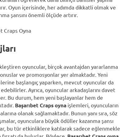
ırır. Oyun içerisinde, her adımda dikkatli olmak ve
ma şansını önemli ölçüde artırır.
ları
kleştiren oyuncular, birçok avantajdan yararlanma
i bonuslar ve promosyonlar yer almaktadır. Yeni
imlerine başlangıç yaparken, mevcut oyuncular da
edebilirler. Ayrıca, oyuncular arkadaşlarını davet
rler. Bu durum, hem yeni başlayanlar hem de
ktadır.
işlemleri, oyuncuların
Başarıbet Craps oyna
alarına olanak sağlamaktadır. Bunun yanı sıra, söz
şmalar, oyunculara büyük ödüller kazanma şansı
lar, bu tür etkinliklere katılarak sadece eğlenmekle
fırsatı da bulurlar. Böylece,
Başarıbet Craps oyna