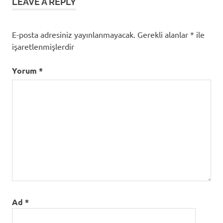
LEAVE A REPLY
E-posta adresiniz yayınlanmayacak.
Gerekli alanlar
*
ile
işaretlenmişlerdir
Yorum
*
Ad
*