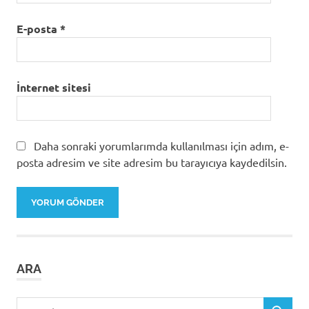
E-posta
*
İnternet sitesi
Daha sonraki yorumlarımda kullanılması için adım, e-
posta adresim ve site adresim bu tarayıcıya kaydedilsin.
ARA
Search