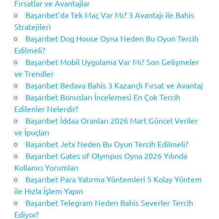
Fırsatlar ve Avantajlar
Başarıbet’da Tek Maç Var Mı? 3 Avantajı ile Bahis
Stratejileri
Başarıbet Dog House Oyna Neden Bu Oyun Tercih
Edilmeli?
Başarıbet Mobil Uygulama Var Mı? Son Gelişmeler
ve Trendler
Başarıbet Bedava Bahis 3 Kazançlı Fırsat ve Avantaj
Başarıbet Bonusları İncelemesi En Çok Tercih
Edilenler Nelerdir?
Başarıbet İddaa Oranları 2026 Mart Güncel Veriler
ve İpuçları
Başarıbet Jetx Neden Bu Oyun Tercih Edilmeli?
Başarıbet Gates of Olympus Oyna 2026 Yılında
Kullanıcı Yorumları
Başarıbet Para Yatırma Yöntemleri 5 Kolay Yöntem
ile Hızla İşlem Yapın
Başarıbet Telegram Neden Bahis Severler Tercih
Ediyor?