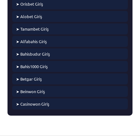
➤ Orisbet Giriş
➤ Alobet Giriş
➤ Tamambet Giriş
➤ Alfabahis Giriş
➤ Bahisbudur Giriş
➤ Bahis1000 Giriş
➤ Betgar Giriş
➤ Beinwon Giriş
➤ Casinowon Giriş