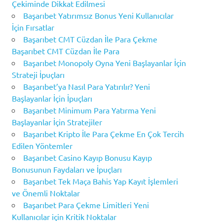
Çekiminde Dikkat Edilmesi
Başarıbet Yatırımsız Bonus Yeni Kullanıcılar
İçin Fırsatlar
Başarıbet CMT Cüzdan İle Para Çekme
Başarıbet CMT Cüzdan İle Para
Başarıbet Monopoly Oyna Yeni Başlayanlar İçin
Strateji İpuçları
Başarıbet’ya Nasıl Para Yatırılır? Yeni
Başlayanlar İçin İpuçları
Başarıbet Minimum Para Yatırma Yeni
Başlayanlar İçin Stratejiler
Başarıbet Kripto İle Para Çekme En Çok Tercih
Edilen Yöntemler
Başarıbet Casino Kayıp Bonusu Kayıp
Bonusunun Faydaları ve İpuçları
Başarıbet Tek Maça Bahis Yap Kayıt İşlemleri
ve Önemli Noktalar
Başarıbet Para Çekme Limitleri Yeni
Kullanıcılar için Kritik Noktalar