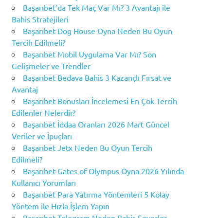
Başarıbet’da Tek Maç Var Mı? 3 Avantajı ile
Bahis Stratejileri
Başarıbet Dog House Oyna Neden Bu Oyun
Tercih Edilmeli?
Başarıbet Mobil Uygulama Var Mı? Son
Gelişmeler ve Trendler
Başarıbet Bedava Bahis 3 Kazançlı Fırsat ve
Avantaj
Başarıbet Bonusları İncelemesi En Çok Tercih
Edilenler Nelerdir?
Başarıbet İddaa Oranları 2026 Mart Güncel
Veriler ve İpuçları
Başarıbet Jetx Neden Bu Oyun Tercih
Edilmeli?
Başarıbet Gates of Olympus Oyna 2026 Yılında
Kullanıcı Yorumları
Başarıbet Para Yatırma Yöntemleri 5 Kolay
Yöntem ile Hızla İşlem Yapın
Başarıbet Telegram Neden Bahis Severler