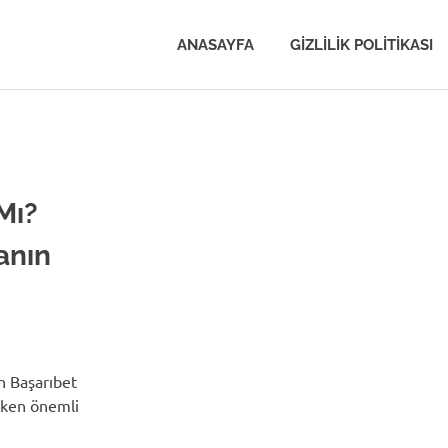
ANASAYFA
GIZLILIK POLITIKASI
Mı?
anın
an Başarıbet
çeken önemli