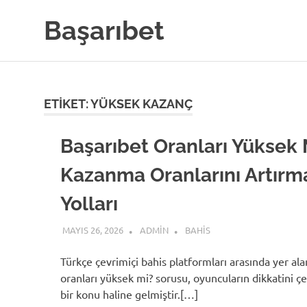
Skip
Başarıbet
to
content
ETIKET:
YÜKSEK KAZANÇ
Başarıbet Oranları Yüksek 
Kazanma Oranlarını Artırm
Yolları
MAYIS 26, 2026
ADMIN
BAHIS
Türkçe çevrimiçi bahis platformları arasında yer al
oranları yüksek mi? sorusu, oyuncuların dikkatini 
bir konu haline gelmiştir.[…]