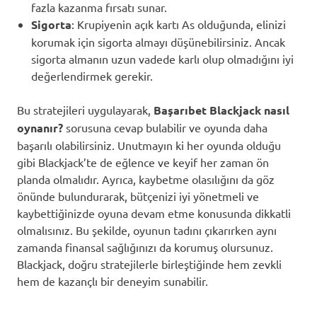
fazla kazanma fırsatı sunar.
Sigorta
: Krupiyenin açık kartı As olduğunda, elinizi
korumak için sigorta almayı düşünebilirsiniz. Ancak
sigorta almanın uzun vadede karlı olup olmadığını iyi
değerlendirmek gerekir.
Bu stratejileri uygulayarak,
Başarıbet Blackjack nasıl
oynanır?
sorusuna cevap bulabilir ve oyunda daha
başarılı olabilirsiniz. Unutmayın ki her oyunda olduğu
gibi Blackjack’te de eğlence ve keyif her zaman ön
planda olmalıdır. Ayrıca, kaybetme olasılığını da göz
önünde bulundurarak, bütçenizi iyi yönetmeli ve
kaybettiğinizde oyuna devam etme konusunda dikkatli
olmalısınız. Bu şekilde, oyunun tadını çıkarırken aynı
zamanda finansal sağlığınızı da korumuş olursunuz.
Blackjack, doğru stratejilerle birleştiğinde hem zevkli
hem de kazançlı bir deneyim sunabilir.