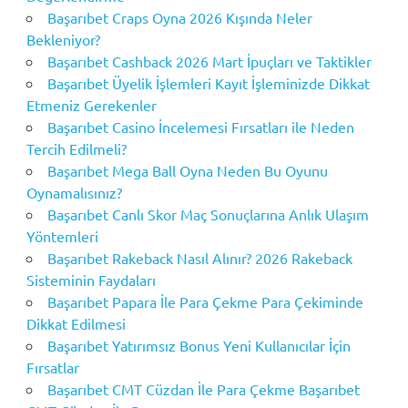
Başarıbet Craps Oyna 2026 Kışında Neler
Bekleniyor?
Başarıbet Cashback 2026 Mart İpuçları ve Taktikler
Başarıbet Üyelik İşlemleri Kayıt İşleminizde Dikkat
Etmeniz Gerekenler
Başarıbet Casino İncelemesi Fırsatları ile Neden
Tercih Edilmeli?
Başarıbet Mega Ball Oyna Neden Bu Oyunu
Oynamalısınız?
Başarıbet Canlı Skor Maç Sonuçlarına Anlık Ulaşım
Yöntemleri
Başarıbet Rakeback Nasıl Alınır? 2026 Rakeback
Sisteminin Faydaları
Başarıbet Papara İle Para Çekme Para Çekiminde
Dikkat Edilmesi
Başarıbet Yatırımsız Bonus Yeni Kullanıcılar İçin
Fırsatlar
Başarıbet CMT Cüzdan İle Para Çekme Başarıbet