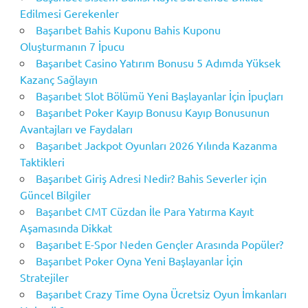
Edilmesi Gerekenler
Başarıbet Bahis Kuponu Bahis Kuponu
Oluşturmanın 7 İpucu
Başarıbet Casino Yatırım Bonusu 5 Adımda Yüksek
Kazanç Sağlayın
Başarıbet Slot Bölümü Yeni Başlayanlar İçin İpuçları
Başarıbet Poker Kayıp Bonusu Kayıp Bonusunun
Avantajları ve Faydaları
Başarıbet Jackpot Oyunları 2026 Yılında Kazanma
Taktikleri
Başarıbet Giriş Adresi Nedir? Bahis Severler için
Güncel Bilgiler
Başarıbet CMT Cüzdan İle Para Yatırma Kayıt
Aşamasında Dikkat
Başarıbet E-Spor Neden Gençler Arasında Popüler?
Başarıbet Poker Oyna Yeni Başlayanlar İçin
Stratejiler
Başarıbet Crazy Time Oyna Ücretsiz Oyun İmkanları