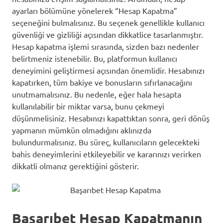
ayarları bölümüne yönelerek “Hesap Kapatma”
seçeneğini bulmalısınız. Bu seçenek genellikle kullanıcı
güvenliği ve gizliliği açısından dikkatlice tasarlanmıştır.
Hesap kapatma işlemi sırasında, sizden bazı nedenler
belirtmeniz istenebilir. Bu, platformun kullanıcı
deneyimini geliştirmesi açısından önemlidir. Hesabınızı
kapatırken, tüm bakiye ve bonusların sıfırlanacağını
unutmamalısınız. Bu nedenle, eğer hala hesapta
kullanılabilir bir miktar varsa, bunu çekmeyi
düşünmelisiniz. Hesabınızı kapattıktan sonra, geri dönüş
yapmanın mümkün olmadığını aklınızda
bulundurmalısınız. Bu süreç, kullanıcıların gelecekteki
bahis deneyimlerini etkileyebilir ve kararınızı verirken
dikkatli olmanız gerektiğini gösterir.
Başarıbet Hesap Kapatmanın