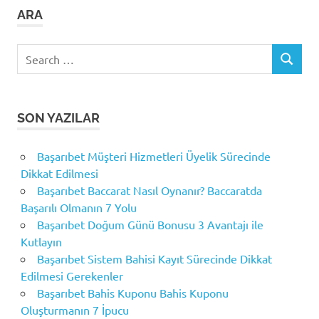
ARA
Search
SEARCH
for:
SON YAZILAR
Başarıbet Müşteri Hizmetleri Üyelik Sürecinde
Dikkat Edilmesi
Başarıbet Baccarat Nasıl Oynanır? Baccaratda
Başarılı Olmanın 7 Yolu
Başarıbet Doğum Günü Bonusu 3 Avantajı ile
Kutlayın
Başarıbet Sistem Bahisi Kayıt Sürecinde Dikkat
Edilmesi Gerekenler
Başarıbet Bahis Kuponu Bahis Kuponu
Oluşturmanın 7 İpucu