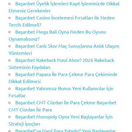
Başarıbet Üyelik İşlemleri Kayıt İşleminizde Dikkat
Etmeniz Gerekenler
Başarıbet Casino İncelemesi Fırsatları ile Neden
Tercih Edilmeli?
Başarıbet Mega Ball Oyna Neden Bu Oyunu
Oynamalısınız?
Başarıbet Canlı Skor Maç Sonuçlarına Anlık Ulaşım
Yöntemleri
Başarıbet Rakeback Nasıl Alınır? 2026 Rakeback
Sisteminin Faydaları
Başarıbet Papara İle Para Çekme Para Çekiminde
Dikkat Edilmesi
Başarıbet Yatırımsız Bonus Yeni Kullanıcılar İçin
Fırsatlar
Başarıbet CMT Cüzdan İle Para Çekme Başarıbet
CMT Cüzdan İle Para
Başarıbet Monopoly Oyna Yeni Başlayanlar İçin
Strateji İpuçları
Başarıbet’ya Nasıl Para Yatırılır? Yeni Başlayanlar