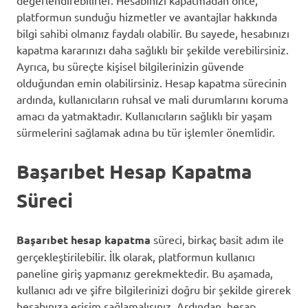
platformun sunduğu hizmetler ve avantajlar hakkında
bilgi sahibi olmanız faydalı olabilir. Bu sayede, hesabınızı
kapatma kararınızı daha sağlıklı bir şekilde verebilirsiniz.
Ayrıca, bu süreçte kişisel bilgilerinizin güvende
olduğundan emin olabilirsiniz. Hesap kapatma sürecinin
ardında, kullanıcıların ruhsal ve mali durumlarını koruma
amacı da yatmaktadır. Kullanıcıların sağlıklı bir yaşam
sürmelerini sağlamak adına bu tür işlemler önemlidir.
Başarıbet Hesap Kapatma
Süreci
Başarıbet hesap kapatma
süreci, birkaç basit adım ile
gerçekleştirilebilir. İlk olarak, platformun kullanıcı
paneline giriş yapmanız gerekmektedir. Bu aşamada,
kullanıcı adı ve şifre bilgilerinizi doğru bir şekilde girerek
hesabınıza erişim sağlamalısınız. Ardından, hesap