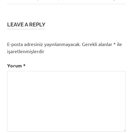
Kapatma
Post:
Hesap
Yönetimi
LEAVE A REPLY
E-posta adresiniz yayınlanmayacak.
Gerekli alanlar
*
ile
işaretlenmişlerdir
Yorum
*