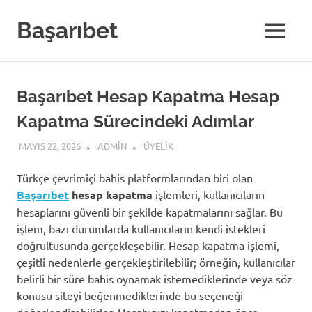
Skip
to
Başarıbet
MENU
content
Başarıbet Hesap Kapatma Hesap
Kapatma Sürecindeki Adımlar
MAYIS 22, 2026
ADMIN
ÜYELIK
Türkçe çevrimiçi bahis platformlarından biri olan
Başarıbet
hesap kapatma
işlemleri, kullanıcıların
hesaplarını güvenli bir şekilde kapatmalarını sağlar. Bu
işlem, bazı durumlarda kullanıcıların kendi istekleri
doğrultusunda gerçekleşebilir. Hesap kapatma işlemi,
çeşitli nedenlerle gerçekleştirilebilir; örneğin, kullanıcılar
belirli bir süre bahis oynamak istemediklerinde veya söz
konusu siteyi beğenmediklerinde bu seçeneği
değerlendirebilirler. Hesabınızı kapatmadan önce,