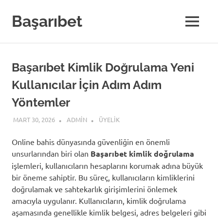
Skip
to
Başarıbet
MENU
content
Başarıbet Kimlik Doğrulama Yeni
Kullanıcılar İçin Adım Adım
Yöntemler
MART 30, 2026
ADMIN
ÜYELIK
Online bahis dünyasında güvenliğin en önemli
unsurlarından biri olan
Başarıbet kimlik doğrulama
işlemleri, kullanıcıların hesaplarını korumak adına büyük
bir öneme sahiptir. Bu süreç, kullanıcıların kimliklerini
doğrulamak ve sahtekarlık girişimlerini önlemek
amacıyla uygulanır. Kullanıcıların, kimlik doğrulama
aşamasında genellikle kimlik belgesi, adres belgeleri gibi