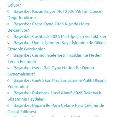
Ediyor?
Başarıbet Kazandırıyor Mu? 2026 Yılı İçin Güncel
Değerlendirme
Başarıbet Craps Oyna 2026 Kışında Neler
Bekleniyor?
Başarıbet Cashback 2026 Mart İpuçları ve Taktikler
Başarıbet Üyelik İşlemleri Kayıt İşleminizde Dikkat
Etmeniz Gerekenler
Başarıbet Casino İncelemesi Fırsatları ile Neden
Tercih Edilmeli?
Başarıbet Mega Ball Oyna Neden Bu Oyunu
Oynamalısınız?
Başarıbet Canlı Skor Maç Sonuçlarına Anlık Ulaşım
Yöntemleri
Başarıbet Rakeback Nasıl Alınır? 2026 Rakeback
Sisteminin Faydaları
Başarıbet Papara İle Para Çekme Para Çekiminde
Dikkat Edilmesi