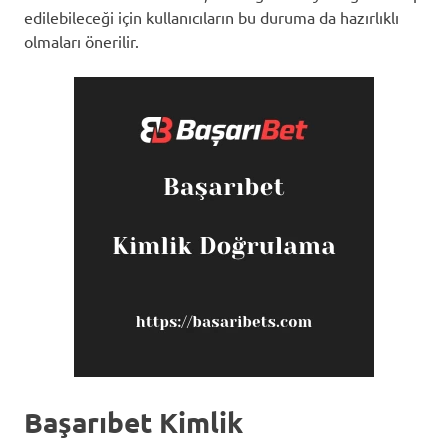
edilebileceği için kullanıcıların bu duruma da hazırlıklı
olmaları önerilir.
Başarıbet Kimlik