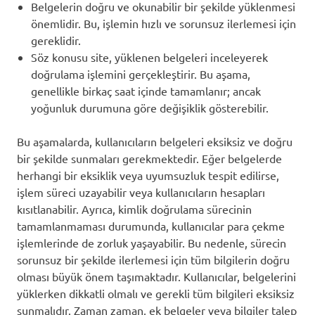
Belgelerin doğru ve okunabilir bir şekilde yüklenmesi
önemlidir. Bu, işlemin hızlı ve sorunsuz ilerlemesi için
gereklidir.
Söz konusu site, yüklenen belgeleri inceleyerek
doğrulama işlemini gerçekleştirir. Bu aşama,
genellikle birkaç saat içinde tamamlanır; ancak
yoğunluk durumuna göre değişiklik gösterebilir.
Bu aşamalarda, kullanıcıların belgeleri eksiksiz ve doğru
bir şekilde sunmaları gerekmektedir. Eğer belgelerde
herhangi bir eksiklik veya uyumsuzluk tespit edilirse,
işlem süreci uzayabilir veya kullanıcıların hesapları
kısıtlanabilir. Ayrıca, kimlik doğrulama sürecinin
tamamlanmaması durumunda, kullanıcılar para çekme
işlemlerinde de zorluk yaşayabilir. Bu nedenle, sürecin
sorunsuz bir şekilde ilerlemesi için tüm bilgilerin doğru
olması büyük önem taşımaktadır. Kullanıcılar, belgelerini
yüklerken dikkatli olmalı ve gerekli tüm bilgileri eksiksiz
sunmalıdır. Zaman zaman, ek belgeler veya bilgiler talep