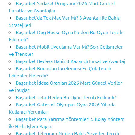
Başarıbet Sadakat Programı 2026 Mart Güncel
Fırsatlar ve Avantajlar
Başarıbet’da Tek Maç Var Mı? 3 Avantajı ile Bahis
Stratejileri
Başarıbet Dog House Oyna Neden Bu Oyun Tercih
Edilmeli?
Başarıbet Mobil Uygulama Var Mı? Son Gelişmeler
ve Trendler
Başarıbet Bedava Bahis 3 Kazançlı Fırsat ve Avantaj
Başarıbet Bonusları İncelemesi En Çok Tercih
Edilenler Nelerdir?
Başarıbet İddaa Oranları 2026 Mart Güncel Veriler
ve İpuçları
Başarıbet Jetx Neden Bu Oyun Tercih Edilmeli?
Başarıbet Gates of Olympus Oyna 2026 Yılında
Kullanıcı Yorumları
Başarıbet Para Yatırma Yöntemleri 5 Kolay Yöntem
ile Hızla İşlem Yapın
Başarıbet Telegram Neden Bahis Severler Tercih