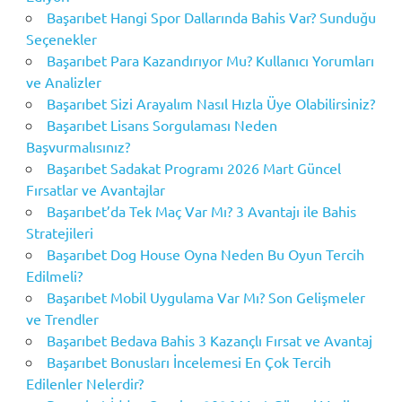
Başarıbet Hangi Spor Dallarında Bahis Var? Sunduğu
Seçenekler
Başarıbet Para Kazandırıyor Mu? Kullanıcı Yorumları
ve Analizler
Başarıbet Sizi Arayalım Nasıl Hızla Üye Olabilirsiniz?
Başarıbet Lisans Sorgulaması Neden
Başvurmalısınız?
Başarıbet Sadakat Programı 2026 Mart Güncel
Fırsatlar ve Avantajlar
Başarıbet’da Tek Maç Var Mı? 3 Avantajı ile Bahis
Stratejileri
Başarıbet Dog House Oyna Neden Bu Oyun Tercih
Edilmeli?
Başarıbet Mobil Uygulama Var Mı? Son Gelişmeler
ve Trendler
Başarıbet Bedava Bahis 3 Kazançlı Fırsat ve Avantaj
Başarıbet Bonusları İncelemesi En Çok Tercih
Edilenler Nelerdir?