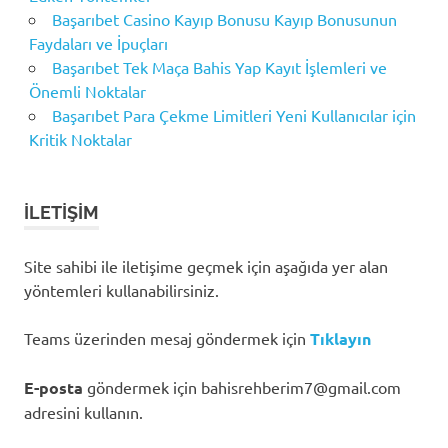
Başarıbet Casino Kayıp Bonusu Kayıp Bonusunun
Faydaları ve İpuçları
Başarıbet Tek Maça Bahis Yap Kayıt İşlemleri ve
Önemli Noktalar
Başarıbet Para Çekme Limitleri Yeni Kullanıcılar için
Kritik Noktalar
İLETIŞIM
Site sahibi ile iletişime geçmek için aşağıda yer alan
yöntemleri kullanabilirsiniz.
Teams üzerinden mesaj göndermek için
Tıklayın
E-posta
göndermek için
bahisrehberim7@gmail.com
adresini kullanın.