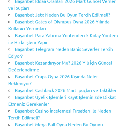
Başarıbet İddaa Oranları 2026 Mart Güncel Veriler
ve İpuçları
Başarıbet Jetx Neden Bu Oyun Tercih Edilmeli?
Başarıbet Gates of Olympus Oyna 2026 Yılında
Kullanıcı Yorumları
Başarıbet Para Yatırma Yöntemleri 5 Kolay Yöntem
ile Hızla İşlem Yapın
Başarıbet Telegram Neden Bahis Severler Tercih
Ediyor?
Başarıbet Kazandırıyor Mu? 2026 Yılı İçin Güncel
Değerlendirme
Başarıbet Craps Oyna 2026 Kışında Neler
Bekleniyor?
Başarıbet Cashback 2026 Mart İpuçları ve Taktikler
Başarıbet Üyelik İşlemleri Kayıt İşleminizde Dikkat
Etmeniz Gerekenler
Başarıbet Casino İncelemesi Fırsatları ile Neden
Tercih Edilmeli?
Başarıbet Mega Ball Oyna Neden Bu Oyunu