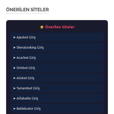
ÖNERILEN SITELER
Önerilen Siteler
➤ Ajaxbet Giriş
➤ Sheratonking Giriş
➤ Acarbet Giriş
➤ Orisbet Giriş
➤ Alobet Giriş
➤ Tamambet Giriş
➤ Alfabahis Giriş
➤ Bahisbudur Giriş