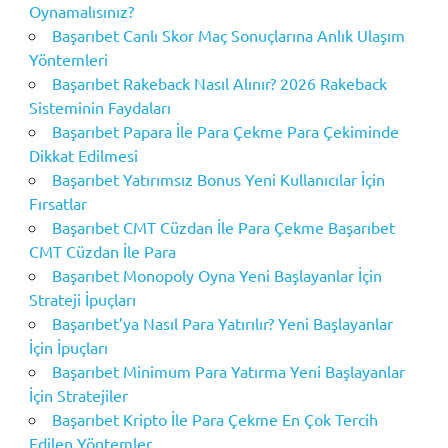
Oynamalısınız?
Başarıbet Canlı Skor Maç Sonuçlarına Anlık Ulaşım
Yöntemleri
Başarıbet Rakeback Nasıl Alınır? 2026 Rakeback
Sisteminin Faydaları
Başarıbet Papara İle Para Çekme Para Çekiminde
Dikkat Edilmesi
Başarıbet Yatırımsız Bonus Yeni Kullanıcılar İçin
Fırsatlar
Başarıbet CMT Cüzdan İle Para Çekme Başarıbet
CMT Cüzdan İle Para
Başarıbet Monopoly Oyna Yeni Başlayanlar İçin
Strateji İpuçları
Başarıbet’ya Nasıl Para Yatırılır? Yeni Başlayanlar
İçin İpuçları
Başarıbet Minimum Para Yatırma Yeni Başlayanlar
İçin Stratejiler
Başarıbet Kripto İle Para Çekme En Çok Tercih
Edilen Yöntemler