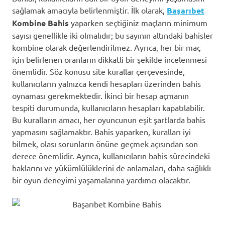
sağlamak amacıyla belirlenmiştir. İlk olarak,
Başarıbet
Kombine Bahis
yaparken seçtiğiniz maçların minimum
sayısı genellikle iki olmalıdır; bu sayının altındaki bahisler
kombine olarak değerlendirilmez. Ayrıca, her bir maç
için belirlenen oranların dikkatli bir şekilde incelenmesi
önemlidir. Söz konusu site kurallar çerçevesinde,
kullanıcıların yalnızca kendi hesapları üzerinden bahis
oynaması gerekmektedir. İkinci bir hesap açmanın
tespiti durumunda, kullanıcıların hesapları kapatılabilir.
Bu kuralların amacı, her oyuncunun eşit şartlarda bahis
yapmasını sağlamaktır. Bahis yaparken, kuralları iyi
bilmek, olası sorunların önüne geçmek açısından son
derece önemlidir. Ayrıca, kullanıcıların bahis sürecindeki
haklarını ve yükümlülüklerini de anlamaları, daha sağlıklı
bir oyun deneyimi yaşamalarına yardımcı olacaktır.