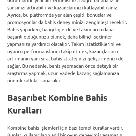
şansınızı artırabilir ve kazançlarınızı katlayabilirsiniz.
Ayrıca, bu platformda yer alan çeşitli bonuslar ve
promosyonlar da bahis deneyiminizi zenginleştirecektir.
Bahis yaparken, hangi liglerde ve takımlarda daha
başarılı olduğunuzu bilmek, daha bilinçli seçimler
yapmanıza yardımcı olacaktır. Takım istatistiklerini ve
oyuncu performanslarını takip etmek, kazançlarınızı
artırmanın yanı sıra, bahis stratejinizi geliştirmenizi de
sağlar. Bu nedenle, bahis yapmadan önce detaylı bir
araştırma yapmak, uzun vadede kazanç sağlamanıza
önemli katkılar sunacaktır.
Başarıbet Kombine Bahis
Kuralları
Kombine bahis işlemleri için bazı temel kurallar vardır.
Bunlar, kullanıcıların adil bir oyun deneyimi yaşamasını