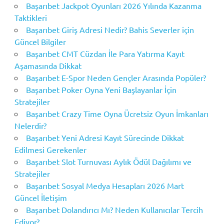
Başarıbet Jackpot Oyunları 2026 Yılında Kazanma
Taktikleri
Başarıbet Giriş Adresi Nedir? Bahis Severler için
Güncel Bilgiler
Başarıbet CMT Cüzdan İle Para Yatırma Kayıt
Aşamasında Dikkat
Başarıbet E-Spor Neden Gençler Arasında Popüler?
Başarıbet Poker Oyna Yeni Başlayanlar İçin
Stratejiler
Başarıbet Crazy Time Oyna Ücretsiz Oyun İmkanları
Nelerdir?
Başarıbet Yeni Adresi Kayıt Sürecinde Dikkat
Edilmesi Gerekenler
Başarıbet Slot Turnuvası Aylık Ödül Dağılımı ve
Stratejiler
Başarıbet Sosyal Medya Hesapları 2026 Mart
Güncel İletişim
Başarıbet Dolandırıcı Mı? Neden Kullanıcılar Tercih
Ediyor?