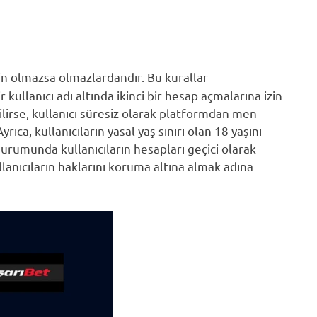
çin olmazsa olmazlardandır. Bu kurallar
r kullanıcı adı altında ikinci bir hesap açmalarına izin
lirse, kullanıcı süresiz olarak platformdan men
Ayrıca, kullanıcıların yasal yaş sınırı olan 18 yaşını
 durumunda kullanıcıların hesapları geçici olarak
ullanıcıların haklarını koruma altına almak adına