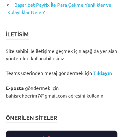
Başarıbet Payfix İle Para Çekme Yenilikler ve
Kolaylıklar Neler?
İLETIŞIM
Site sahibi ile iletişime geçmek için aşağıda yer alan
yöntemleri kullanabilirsiniz.
Teams üzerinden mesaj göndermek için
Tıklayın
E-posta
göndermek için
bahisrehberim7@gmail.com
adresini kullanın.
ÖNERILEN SITELER