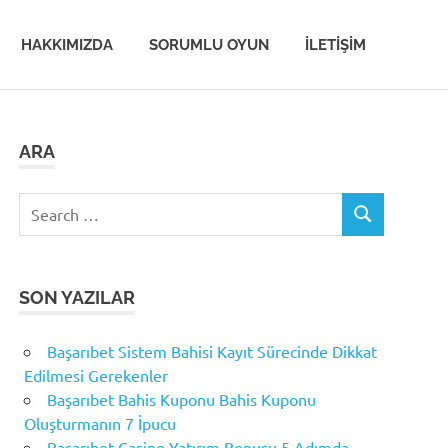
HAKKIMIZDA
SORUMLU OYUN
İLETIŞIM
ARA
Search
SEARCH
for:
SON YAZILAR
Başarıbet Sistem Bahisi Kayıt Sürecinde Dikkat
Edilmesi Gerekenler
Başarıbet Bahis Kuponu Bahis Kuponu
Oluşturmanın 7 İpucu
Başarıbet Casino Yatırım Bonusu 5 Adımda