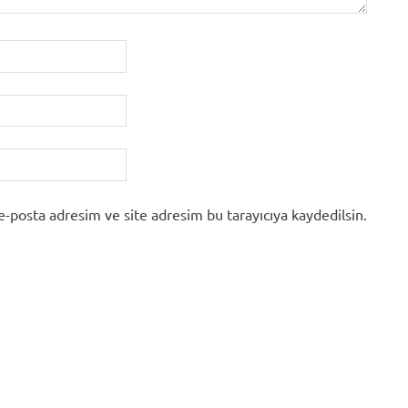
e-posta adresim ve site adresim bu tarayıcıya kaydedilsin.