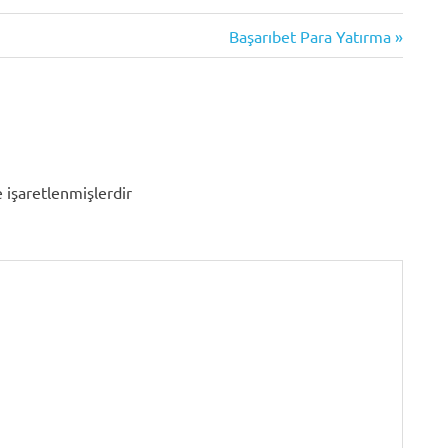
Next
Başarıbet Para Yatırma
Post:
e işaretlenmişlerdir