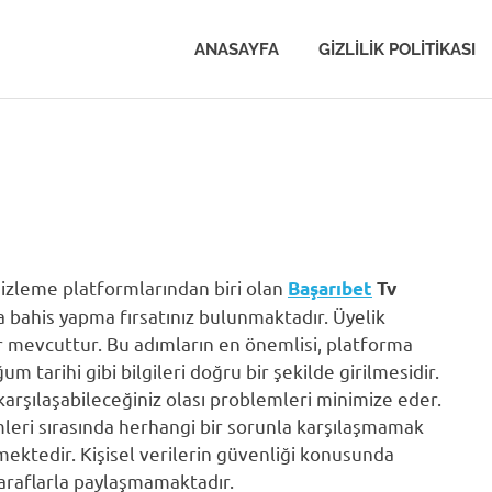
ANASAYFA
GIZLILIK POLITIKASI
 izleme platformlarından biri olan
Başarıbet
Tv
a bahis yapma fırsatınız bulunmaktadır. Üyelik
ar mevcuttur. Bu adımların en önemlisi, platforma
ğum tarihi gibi bilgileri doğru bir şekilde girilmesidir.
 karşılaşabileceğiniz olası problemleri minimize eder.
eri sırasında herhangi bir sorunla karşılaşmamak
mektedir. Kişisel verilerin güvenliği konusunda
 taraflarla paylaşmamaktadır.