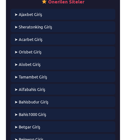
Önerilen Siteler
➤ Ajaxbet Giriş
➤ Sheratonking Giriş
➤ Acarbet Giriş
➤ Orisbet Giriş
➤ Alobet Giriş
➤ Tamambet Giriş
➤ Alfabahis Giriş
➤ Bahisbudur Giriş
➤ Bahis1000 Giriş
➤ Betgar Giriş
➤ Beinwon Giriş