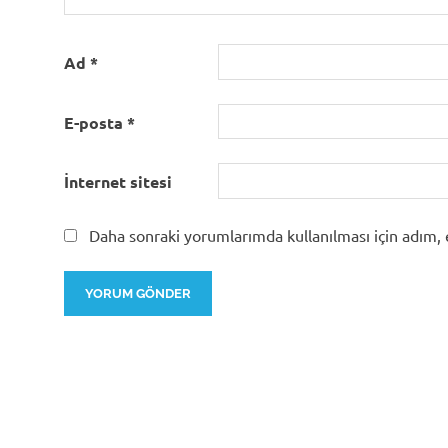
Ad
*
E-posta
*
İnternet sitesi
Daha sonraki yorumlarımda kullanılması için adım, 