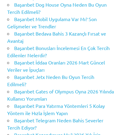
Başarıbet Dog House Oyna Neden Bu Oyun
Tercih Edilmeli?
Başarıbet Mobil Uygulama Var Mı? Son
Gelişmeler ve Trendler
Başarıbet Bedava Bahis 3 Kazançlı Fırsat ve
Avantaj
Başarıbet Bonusları İncelemesi En Çok Tercih
Edilenler Nelerdir?
Başarıbet İddaa Oranları 2026 Mart Güncel
Veriler ve İpuçları
Başarıbet Jetx Neden Bu Oyun Tercih
Edilmeli?
Başarıbet Gates of Olympus Oyna 2026 Yılında
Kullanıcı Yorumları
Başarıbet Para Yatırma Yöntemleri 5 Kolay
Yöntem ile Hızla İşlem Yapın
Başarıbet Telegram Neden Bahis Severler
Tercih Ediyor?
Başarıbet Kazandırıyor Mu? 2026 Yılı İçin