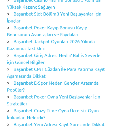
Yüksek Kazanç Sağlayın
Başarıbet Slot Bölümü Yeni Başlayanlar İçin
İpuçları
Başarıbet Poker Kayıp Bonusu Kayıp
Bonusunun Avantajları ve Faydaları
Başarıbet Jackpot Oyunları 2026 Yılında
Kazanma Taktikleri
Başarıbet Giriş Adresi Nedir? Bahis Severler
için Güncel Bilgiler
Başarıbet CMT Cüzdan İle Para Yatırma Kayıt
Aşamasında Dikkat
Başarıbet E-Spor Neden Gençler Arasında
Popüler?
Başarıbet Poker Oyna Yeni Başlayanlar İçin
Stratejiler
Başarıbet Crazy Time Oyna Ücretsiz Oyun
İmkanları Nelerdir?
Başarıbet Yeni Adresi Kayıt Sürecinde Dikkat