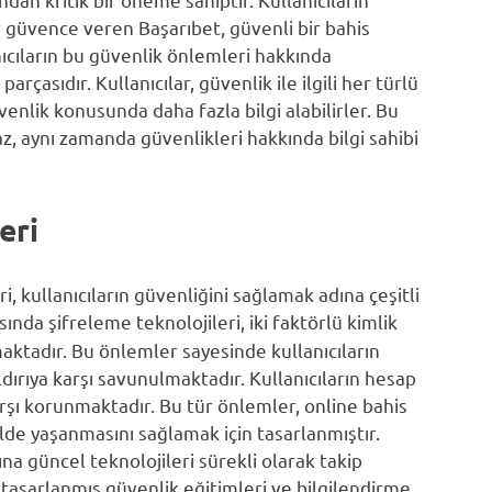
r güvence veren Başarıbet, güvenli bir bahis
ıcıların bu güvenlik önlemleri hakkında
parçasıdır. Kullanıcılar, güvenlik ile ilgili her türlü
enlik konusunda daha fazla bilgi alabilirler. Bu
z, aynı zamanda güvenlikleri hakkında bilgi sahibi
eri
i, kullanıcıların güvenliğini sağlamak adına çeşitli
ında şifreleme teknolojileri, iki faktörlü kimlik
aktadır. Bu önlemler sayesinde kullanıcıların
dırıya karşı savunulmaktadır. Kullanıcıların hesap
 karşı korunmaktadır. Bu tür önlemler, online bahis
de yaşanmasını sağlamak için tasarlanmıştır.
na güncel teknolojileri sürekli olarak takip
k tasarlanmış güvenlik eğitimleri ve bilgilendirme