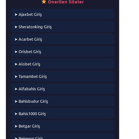
Önerilen Siteler
➤ Ajaxbet Giriş
➤ Sheratonking Giriş
➤ Acarbet Giriş
➤ Orisbet Giriş
➤ Alobet Giriş
➤ Tamambet Giriş
➤ Alfabahis Giriş
➤ Bahisbudur Giriş
➤ Bahis1000 Giriş
➤ Betgar Giriş
➤ Beinwon Giriş