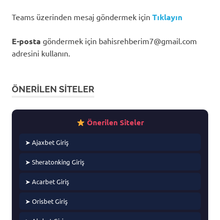
Teams üzerinden mesaj göndermek için
Tıklayın
E-posta
göndermek için
bahisrehberim7@gmail.com
adresini kullanın.
ÖNERILEN SITELER
Önerilen Siteler
➤ Ajaxbet Giriş
➤ Sheratonking Giriş
➤ Acarbet Giriş
➤ Orisbet Giriş