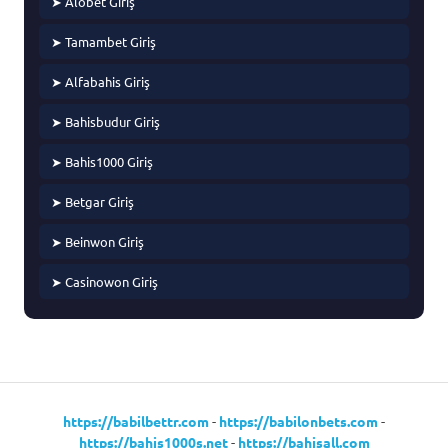
➤ Alobet Giriş
➤ Tamambet Giriş
➤ Alfabahis Giriş
➤ Bahisbudur Giriş
➤ Bahis1000 Giriş
➤ Betgar Giriş
➤ Beinwon Giriş
➤ Casinowon Giriş
https://babilbettr.com
-
https://babilonbets.com
-
https://bahis1000s.net
-
https://bahisall.com