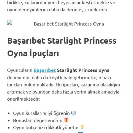
birlikte, kullanıcılar yeni heyecanlar keşfetmekte ve
oyun deneyimlerini daha da derinleştirmektedir.
Başarıbet Starlight Princess
Oyna İpuçları
Oyuncuların
Başarıbet
Starlight Princess oyna
deneyimini daha da keyifli hale getirmek için bazı
ipuçları bulunmaktadır. Bu ipuçları, kazanma olasılığını
artırmak ve oyundan daha fazla verim almak amacıyla
önerilmektedir:
Oyun kurallarını iyi öğrenin
Bonusları değerlendirin
Oyun bütçenizi dikkatli yönetin