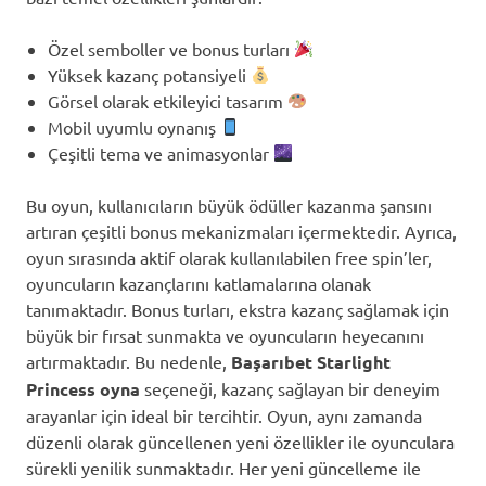
Özel semboller ve bonus turları
Yüksek kazanç potansiyeli
Görsel olarak etkileyici tasarım
Mobil uyumlu oynanış
Çeşitli tema ve animasyonlar
Bu oyun, kullanıcıların büyük ödüller kazanma şansını
artıran çeşitli bonus mekanizmaları içermektedir. Ayrıca,
oyun sırasında aktif olarak kullanılabilen free spin’ler,
oyuncuların kazançlarını katlamalarına olanak
tanımaktadır. Bonus turları, ekstra kazanç sağlamak için
büyük bir fırsat sunmakta ve oyuncuların heyecanını
artırmaktadır. Bu nedenle,
Başarıbet Starlight
Princess oyna
seçeneği, kazanç sağlayan bir deneyim
arayanlar için ideal bir tercihtir. Oyun, aynı zamanda
düzenli olarak güncellenen yeni özellikler ile oyunculara
sürekli yenilik sunmaktadır. Her yeni güncelleme ile