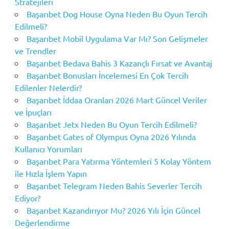
Stratejileri
Başarıbet Dog House Oyna Neden Bu Oyun Tercih
Edilmeli?
Başarıbet Mobil Uygulama Var Mı? Son Gelişmeler
ve Trendler
Başarıbet Bedava Bahis 3 Kazançlı Fırsat ve Avantaj
Başarıbet Bonusları İncelemesi En Çok Tercih
Edilenler Nelerdir?
Başarıbet İddaa Oranları 2026 Mart Güncel Veriler
ve İpuçları
Başarıbet Jetx Neden Bu Oyun Tercih Edilmeli?
Başarıbet Gates of Olympus Oyna 2026 Yılında
Kullanıcı Yorumları
Başarıbet Para Yatırma Yöntemleri 5 Kolay Yöntem
ile Hızla İşlem Yapın
Başarıbet Telegram Neden Bahis Severler Tercih
Ediyor?
Başarıbet Kazandırıyor Mu? 2026 Yılı İçin Güncel
Değerlendirme